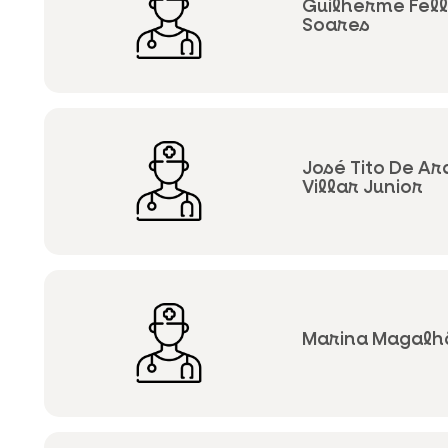
Guilherme Fell
Soares
José Tito De A
Villar Junior
Marina Magalhã