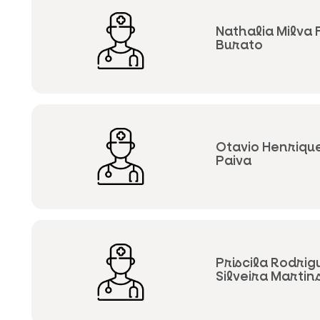
Nathalia Milva 
Burato
Otavio Henriq
Paiva
Priscila Rodrig
Silveira Martin