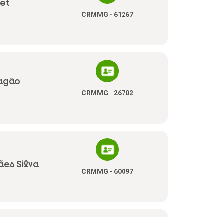
et
CRMMG - 61267
ragão
CRMMG - 26702
es Silva
CRMMG - 60097