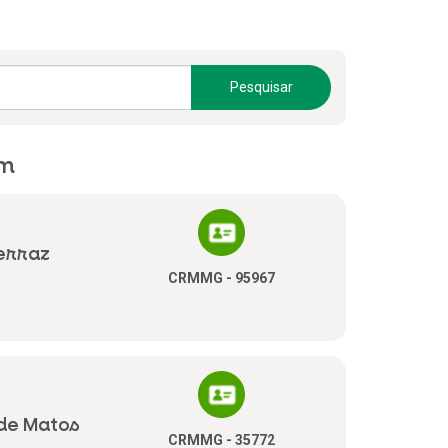
Pesquisar
em
erraz
CRMMG - 95967
de Matos
CRMMG - 35772