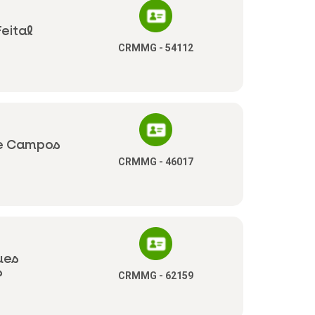
Feital
CRMMG - 54112
ue Campos
CRMMG - 46017
ues
s
CRMMG - 62159