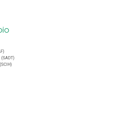
io
AF)
o (SADT)
 (SCIH)