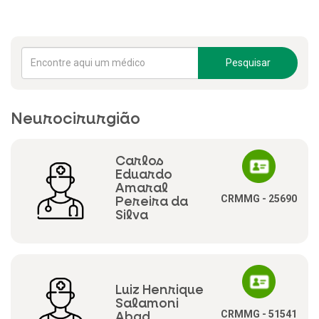
Pesquisar
Neurocirurgião
Carlos
Eduardo
Amaral
CRMMG - 25690
Pereira da
Silva
Luiz Henrique
Salamoni
CRMMG - 51541
Abad