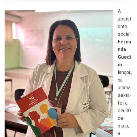
A
assist
ente
social
Ferna
nda
Guedi
m
lançou,
na
última
sexta-
feira,
dia 30
de
maio,
a