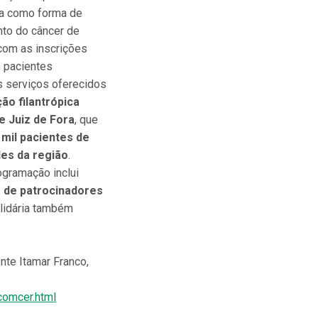
ica como forma de
nto do câncer de
com as inscrições
e pacientes
 serviços oferecidos
ção filantrópica
e Juiz de Fora
, que
 mil pacientes de
des da região
.
ogramação inclui
 de patrocinadores
olidária também
te Itamar Franco,
comcer.html