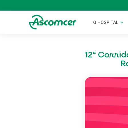
O HOSPITAL
12ª Corri
R