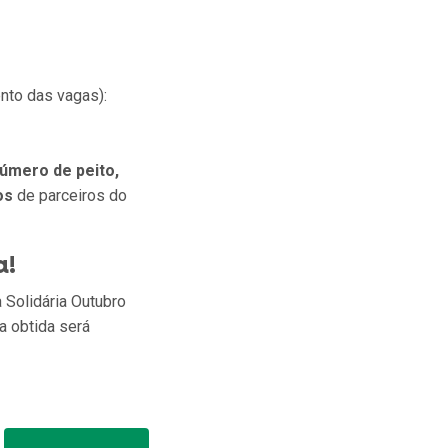
nto das vagas):
úmero de peito,
os
de parceiros do
a!
 Solidária Outubro
a obtida será