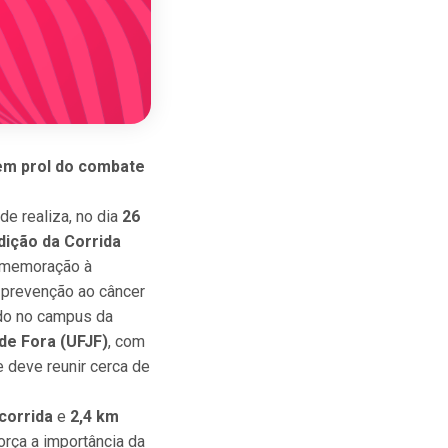
 em prol do combate
e realiza, no dia
26
dição da Corrida
omemoração à
 prevenção ao câncer
do no campus da
de Fora (UFJF)
, com
 e deve reunir cerca de
corrida
e
2,4 km
eforça a importância da