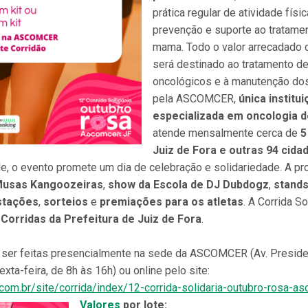
prática regular de atividade fís
prevenção e suporte ao tratame
mama. Todo o valor arrecadado 
será destinado ao tratamento d
oncológicos e à manutenção dos
pela ASCOMCER,
única institui
especializada em oncologia d
atende mensalmente cerca de
5
Juiz de Fora e outras 94 cida
e, o evento promete um dia de celebração e solidariedade. A pr
Musas Kangoozeiras
,
show da Escola de DJ Dubdogz
,
stands
stações
,
sorteios
e
premiações para os atletas
. A Corrida S
Corridas da Prefeitura de Juiz de Fora
.
ser feitas presencialmente na sede da ASCOMCER (Av. Presiden
xta-feira, de 8h às 16h) ou online pelo site:
.com.br/site/corrida/index/12-corrida-solidaria-outubro-rosa-as
Valores
por lote: