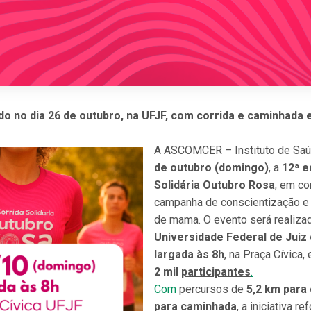
do no dia 26 de outubro, na UFJF, com corrida e caminhada
A ASCOMCER – Instituto de Saúd
de outubro (domingo)
, a
12ª e
Solidária Outubro Rosa
, em c
campanha de conscientização e
de mama. O evento será realiza
Universidade Federal de Juiz 
largada às 8h
, na Praça Cívica,
2 mil
participantes
.
Com
percursos de
5,2 km para 
para caminhada
, a iniciativa r