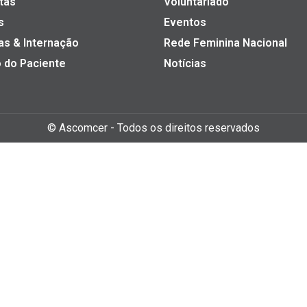
tas
Voluntariado
s
Eventos
as & Internação
Rede Feminina Nacional
 do Paciente
Notícias
©
Ascomcer
- Todos os direitos reservados