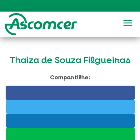
Alter
Thaiza de Souza Filgueiras
Compartilhe: