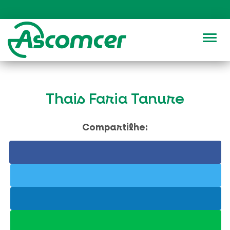
Alter
Thais Faria Tanure
Compartilhe: