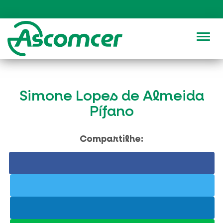
Alter
Simone Lopes de Almeida
Pífano
Compartilhe: