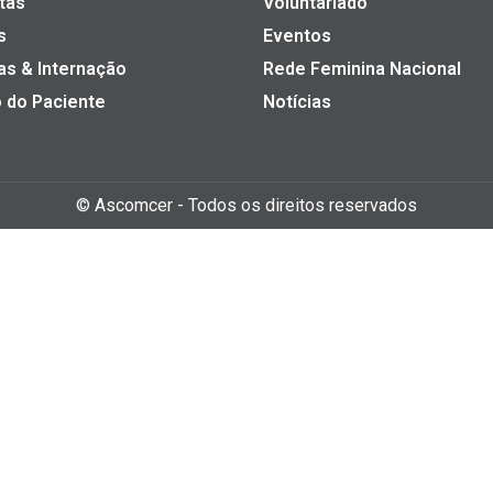
tas
Voluntariado
s
Eventos
as & Internação
Rede Feminina Nacional
 do Paciente
Notícias
©
Ascomcer
- Todos os direitos reservados