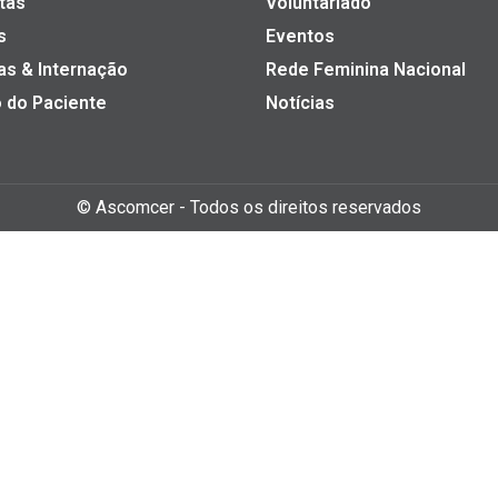
tas
Voluntariado
s
Eventos
as & Internação
Rede Feminina Nacional
 do Paciente
Notícias
©
Ascomcer
- Todos os direitos reservados