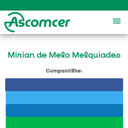
Alter
Mirian de Melo Melquiades
Compartilhe: