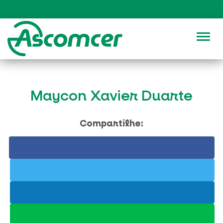
Alter
Maycon Xavier Duarte
Compartilhe: