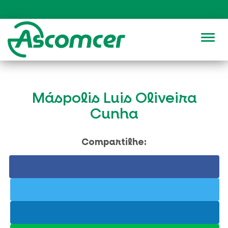
Alter
Máspolis Luis Oliveira
Cunha
Compartilhe: