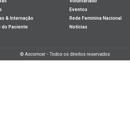
tas
Voluntariado
s
Eventos
as & Internação
Rede Feminina Nacional
 do Paciente
Notícias
©
Ascomcer
- Todos os direitos reservados