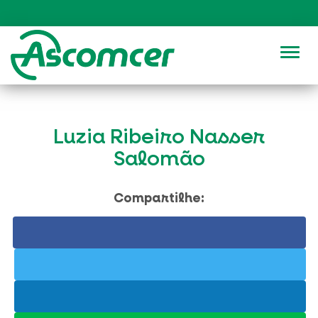
Alter
Luzia Ribeiro Nasser
Salomão
Compartilhe: