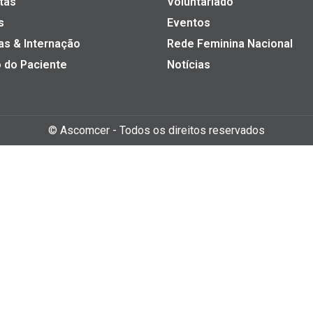
tas
Voluntariado
s
Eventos
as & Internação
Rede Feminina Nacional
 do Paciente
Notícias
©
Ascomcer
- Todos os direitos reservados