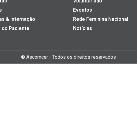
tas
Voluntariado
s
Eventos
as & Internação
Rede Feminina Nacional
 do Paciente
Notícias
©
Ascomcer
- Todos os direitos reservados