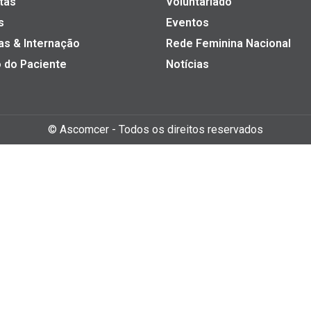
tas
Voluntariado
s
Eventos
as & Internação
Rede Feminina Nacional
 do Paciente
Notícias
©
Ascomcer
- Todos os direitos reservados