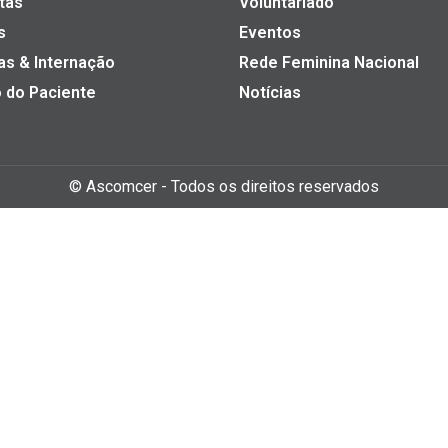
tas
Voluntariado
s
Eventos
as & Internação
Rede Feminina Nacional
 do Paciente
Notícias
©
Ascomcer
- Todos os direitos reservados