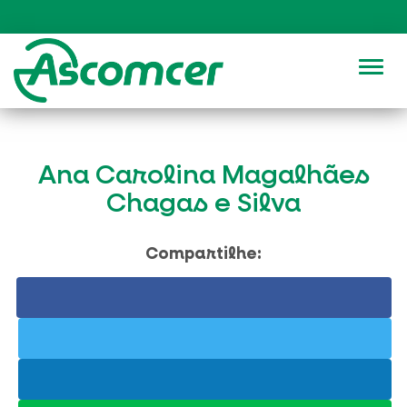
Alter
Ana Carolina Magalhães
Chagas e Silva
Compartilhe: